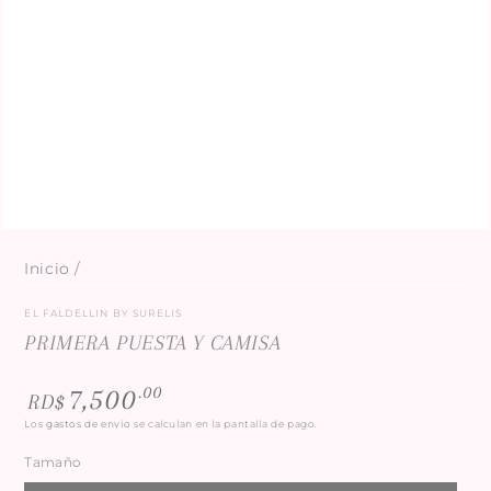
Inicio
/
EL FALDELLIN BY SURELIS
PRIMERA PUESTA Y CAMISA
Precio
.00
7,500
RD$
regular
Los
gastos de envío
se calculan en la pantalla de pago.
Tamaño