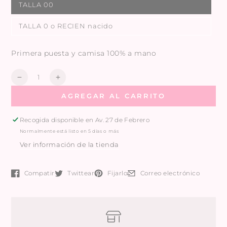
TALLA 00
TALLA 0 o RECIEN nacido
Primera puesta y camisa 100% a mano
Cantidad
Reducir
Aumentar
la
la
AGREGAR AL CARRITO
cantidad
cantidad
de
de
PRIMERA
PRIMERA
Recogida disponible en
Av. 27 de Febrero
PUESTA
PUESTA
Normalmente está listo en 5 días o más
Y
Y
Ver información de la tienda
CAMISA
CAMISA
Compatir
Twittear
Fijarlo
Correo electrónico
Se abre en una ventana nueva.
Se abre en una ventana nueva.
Se abre en una ventana nueva.
Se abre en una ventana nue