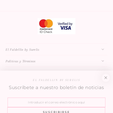
El Faldellín by Surelis
Políticas y Términos
EL FALDELLIN BY SURELIS
Suscríbete a nuestro boletín de noticias
Ofertas y Noticias Exclusivas
Introducir
el
SUSCRIBIRSE
País/región
correo