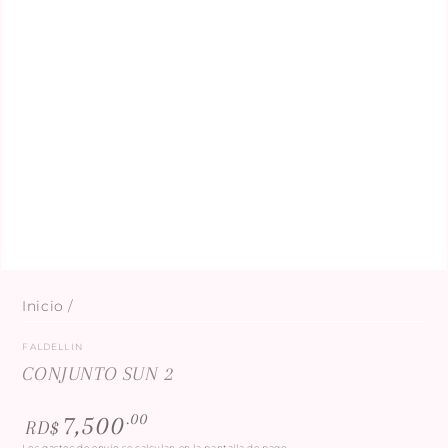
Inicio
/
FALDELLIN
CONJUNTO SUN 2
Precio
.00
7,500
RD$
regular
Los
gastos de envío
se calculan en la pantalla de pago.