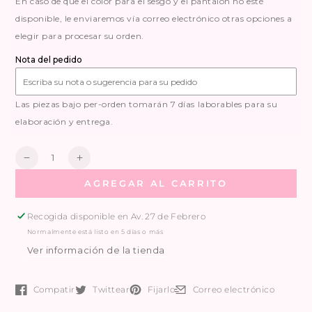
En caso de que el color para el sesgo y el pantalón no esté
disponible, le enviaremos vía correo electrónico otras opciones a
elegir para procesar su orden.
Nota del pedido
Las piezas bajo per-orden tomarán 7 días laborables para su
elaboración y entrega.
Cantidad
Reducir
Aumentar
la
la
AGREGAR AL CARRITO
cantidad
cantidad
de
de
CONJUNTO
CONJUNTO
Recogida disponible en
Av. 27 de Febrero
SUN
SUN
Normalmente está listo en 5 días o más
2
2
Ver información de la tienda
Compatir
Twittear
Fijarlo
Correo electrónico
Se abre en una ventana nueva.
Se abre en una ventana nueva.
Se abre en una ventana nueva.
Se abre en una ventana nue