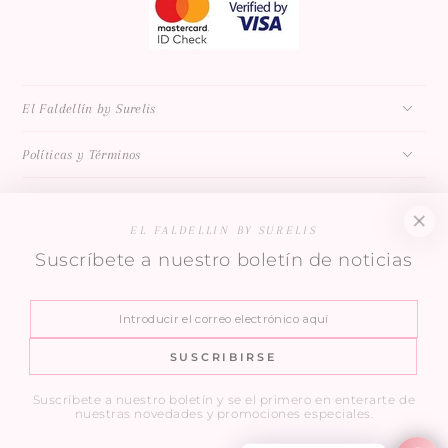
El Faldellín by Surelis
Políticas y Términos
EL FALDELLIN BY SURELIS
Suscríbete a nuestro boletín de noticias
Ofertas y Noticias Exclusivas
Introducir
el
SUSCRIBIRSE
País/región
correo
República Dominicana (DOP $)
electrónico
Suscríbete a nuestro boletín y se el primero en enterarte de
aquí
Métodos
nuestras novedades y promociones especiales.
de
© 2026,
FALDELLIN
. All rights reserved.